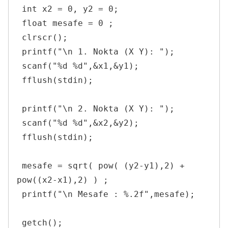
 int x2 = 0, y2 = 0;

 float mesafe = 0 ;

 clrscr();

 printf("\n 1. Nokta (X Y): ");

 scanf("%d %d",&x1,&y1);

 fflush(stdin);

 printf("\n 2. Nokta (X Y): ");

 scanf("%d %d",&x2,&y2);

 fflush(stdin);

 mesafe = sqrt( pow( (y2-y1),2) + 
pow((x2-x1),2) ) ;

 printf("\n Mesafe : %.2f",mesafe);

 getch();
