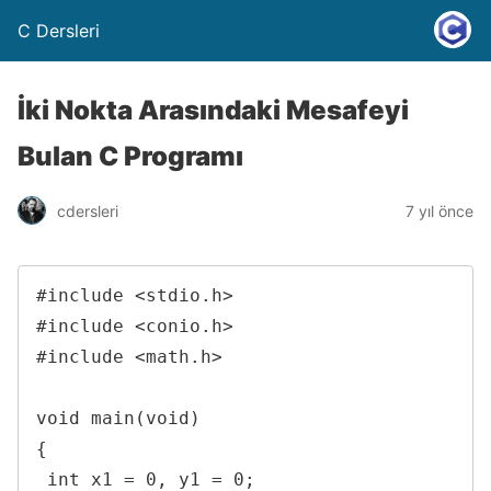
C Dersleri
İki Nokta Arasındaki Mesafeyi
Bulan C Programı
cdersleri
7 yıl önce
#include <stdio.h>

#include <conio.h>

#include <math.h>

void main(void)

{

 int x1 = 0, y1 = 0;
