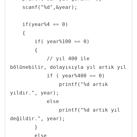
    scanf("%d",&year);

    if(year%4 == 0)

    {

        if( year%100 == 0)

        {

            // yıl 400 ile 
bölünebilir, dolayısıyla yıl artık yıl

            if ( year%400 == 0)

                printf("%d artık 
yıldır.", year);

            else

                printf("%d artık yıl 
değildir.", year);

        }

        else
