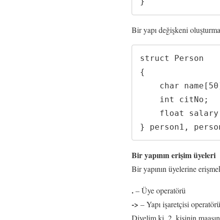
}
Bir yapı değişkeni oluşturma
struct Person

{

    char name[50];

    int citNo;

    float salary;

} person1, perso
Bir yapının erişim üyeleri
Bir yapının üyelerine erişmek 
.
– Üye operatörü
->
– Yapı işaretçisi operatör
Diyelim ki, 2. kişinin maaşın