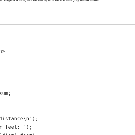
>

um;
