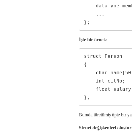
    dataType member2;

    ...

};
İşte bir örnek:
struct Person

{

    char name[50];

    int citNo;

    float salary;

};
Burada türetilmiş tipte bir y
Struct değişkenleri oluştu