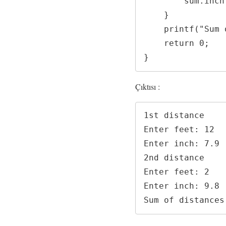
        sum.inch = sum.inch - 12;

    }

    printf("Sum of distances = %d\'-%.1f\"", sum.feet, sum.inch);

    return 0;

}
Çıktısı :
1st distance

Enter feet: 12

Enter inch: 7.9

2nd distance

Enter feet: 2

Enter inch: 9.8

Sum of distances