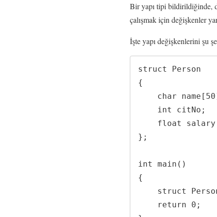
Bir yapı tipi bildirildiğinde,
çalışmak için değişkenler ya
İşte yapı değişkenlerini şu ş
struct Person

{

    char name[50];

    int citNo;

    float salary;

};

int main()

{

    struct Person person1, person2, p[20];

    return 0;
