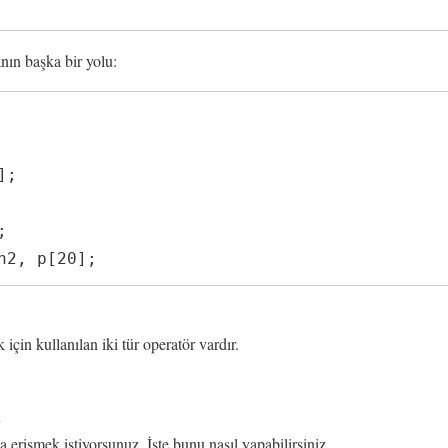
nın başka bir yolu:
n2, p[20];
için kullanılan iki tür operatör vardır.
ü
a erişmek istiyorsunuz. İşte bunu nasıl yapabilirsiniz.