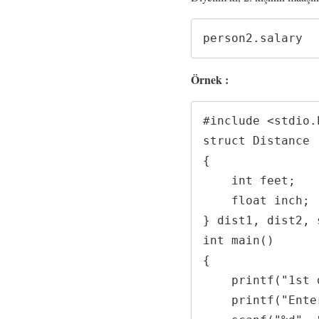
person2.salary
Örnek :
#include <stdio.h
struct Distance

{

    int feet;

    float inch;

} dist1, dist2, s
int main()

{

    printf("1st distance\n");

    printf("Enter feet: ");
