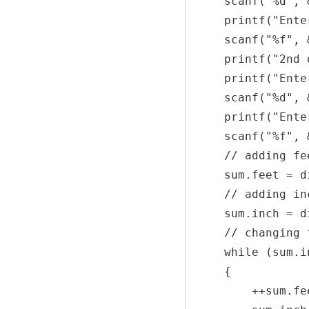
    scanf("%d", &dist1.feet);

    printf("Enter inch: ");

    scanf("%f", &dist1.inch);

    printf("2nd distance\n");

    printf("Enter feet: ");

    scanf("%d", &dist2.feet);

    printf("Enter inch: ");

    scanf("%f", &dist2.inch);

    // adding feet

    sum.feet = dist1.feet + dist2.feet;

    // adding inches

    sum.inch = dist1.inch + dist2.inch;

    // changing feet if inch is greater than 12

    while (sum.inch >= 12) 

    {

        ++sum.feet;
