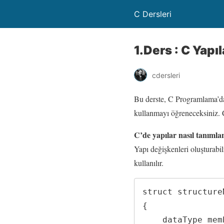
C Dersleri
1.Ders : C Yapıl
cdersleri
Bu derste, C Programlama’
kullanmayı öğreneceksiniz. C 
C’de yapılar nasıl tanımla
Yapı değişkenleri oluşturabi
kullanılır.
struct structureN
{

    dataType member1;
