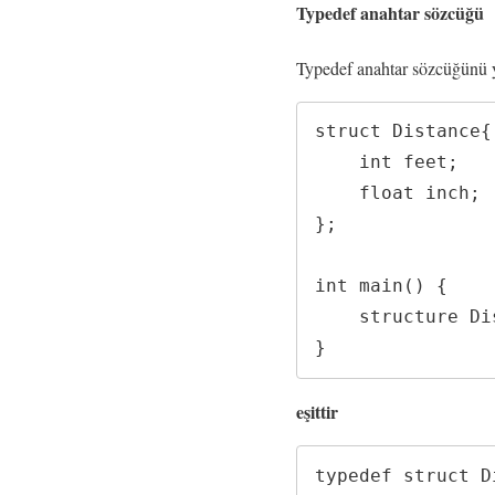
Typedef anahtar sözcüğü
Typedef anahtar sözcüğünü ya
struct Distance{

    int feet;

    float inch;

};

int main() {

    structure Distance d1, d2;

}
eşittir
typedef struct D